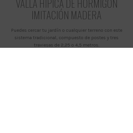
VALLA HÍPICA DE HORMIGÓN
IMITACIÓN MADERA
Puedes cercar tu jardín o cualquier terreno con este
sistema tradicional, compuesto de postes y tres
traviesas de 2,25 o 4,5 metros.
Lograrás un aspecto auténtico, y delimitarás tu
terreno o finca, como si de un rancho se tratase, y
no
restarás visibilidad
.
QUIERO SABER MÁS